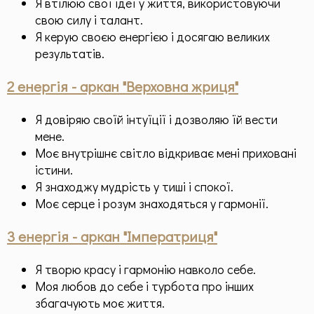
Я втілюю свої ідеї у життя, використовуючи
свою силу і талант.
Я керую своєю енергією і досягаю великих
результатів.
2 енергія - аркан "Верховна жриця"
Я довіряю своїй інтуїції і дозволяю їй вести
мене.
Моє внутрішнє світло відкриває мені приховані
істини.
Я знаходжу мудрість у тиші і спокої.
Моє серце і розум знаходяться у гармонії.
3 енергія - аркан "Імператриця"
Я творю красу і гармонію навколо себе.
Моя любов до себе і турбота про інших
збагачують моє життя.