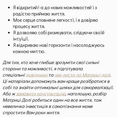
Я відкритий/-а до нових можливостей і з
радістю приймаю життя.
Моє серце сповнене легкості, і я довіряю
процесу життя.
Я дозволяю собі ризикувати, слідуючи своїй
інтуїції.
Я відкриваю нові горизонти і насолоджуюсь
кожною миттю.
Для тих, хто хоче глибше зрозуміти свої сильні
сторони та можливості, я підготувала
спеціальні
довідники
та
чек-листи по Матриці долі
.
Ці матеріали допоможуть вам краще розібратися в
собі та знайти оптимальні шляхи для самореалізації.
Або ж
замовити консультацію
, наголошую, розбір
Матриці Долі робиться один на все життя, тож
невеличка інвестиція в самопізнання може
спростити Вам роки життя.