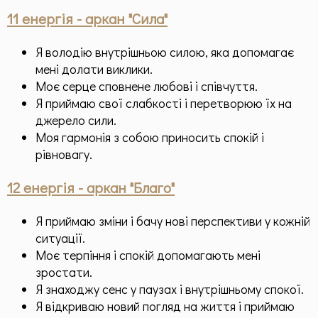
11 енергія - аркан "Сила"
Я володію внутрішньою силою, яка допомагає
мені долати виклики.
Моє серце сповнене любові і співчуття.
Я приймаю свої слабкості і перетворюю їх на
джерело сили.
Моя гармонія з собою приносить спокій і
рівновагу.
12 енергія - аркан "Благо"
Я приймаю зміни і бачу нові перспективи у кожній
ситуації.
Моє терпіння і спокій допомагають мені
зростати.
Я знаходжу сенс у паузах і внутрішньому спокої.
Я відкриваю новий погляд на життя і приймаю