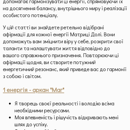
допомагає гармонізувати ці енергії, спрямовуючи їх
Призначення по методу "Матриці Долі"
на досягнення балансу, внутрішнього миру і реалізації
Матриця, як інструмент
особистого потенціалу.
Пасивне опрацювання
У цій статті ви знайдете ретельно відібрані
афірмації для кожної енергії Матриці Долі. Вони
Ресурсні статті по Матриці Долі
допоможуть вам зміцнити віру у себе, розкрити свої
Родові програми
таланти та налаштувати життя відповідно до
вашого справжнього призначення. Повторюючи ці
Загальна інформація
афірмації щодня, ви створите потужний
енергетичний резонанс, який приведе вас до гармонії
Здоров'я
з собою і світом.
Додаткові матеріали
1 енергія - аркан "Маг"
Чек-листи
Я творець своєї реальності і володію всіма
необхідними ресурсами.
Моя впевненість і рішучість відкривають мені
Контакти
шлях до успіху.