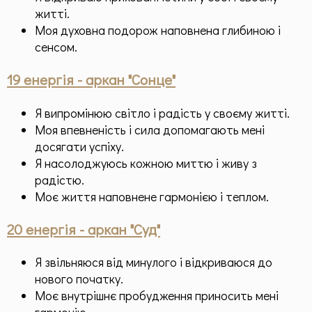
житті.
Моя духовна подорож наповнена глибиною і
сенсом.
19 енергія - аркан "Сонце"
Я випромінюю світло і радість у своєму житті.
Моя впевненість і сила допомагають мені
досягати успіху.
Я насолоджуюсь кожною миттю і живу з
радістю.
Моє життя наповнене гармонією і теплом.
20 енергія - аркан "Суд"
Я звільняюся від минулого і відкриваюся до
нового початку.
Моє внутрішнє пробудження приносить мені
гармонію.