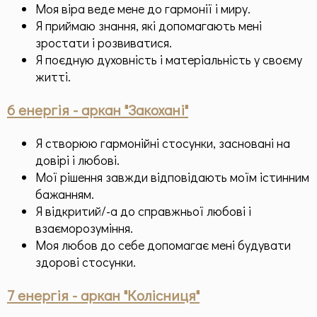
Моя віра веде мене до гармонії і миру.
Я приймаю знання, які допомагають мені
зростати і розвиватися.
Я поєдную духовність і матеріальність у своєму
житті.
6 енергія - аркан "Закохані"
Я створюю гармонійні стосунки, засновані на
довірі і любові.
Мої рішення завжди відповідають моїм істинним
бажанням.
Я відкритий/-а до справжньої любові і
взаєморозуміння.
Моя любов до себе допомагає мені будувати
здорові стосунки.
7 енергія - аркан "Колісниця"