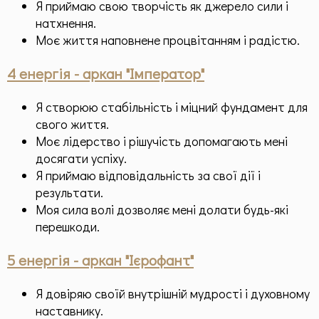
Я приймаю свою творчість як джерело сили і
натхнення.
Моє життя наповнене процвітанням і радістю.
4 енергія - аркан "Імператор"
Я створюю стабільність і міцний фундамент для
свого життя.
Моє лідерство і рішучість допомагають мені
досягати успіху.
Я приймаю відповідальність за свої дії і
результати.
Моя сила волі дозволяє мені долати будь-які
перешкоди.
5 енергія - аркан "Ієрофант"
Я довіряю своїй внутрішній мудрості і духовному
наставнику.