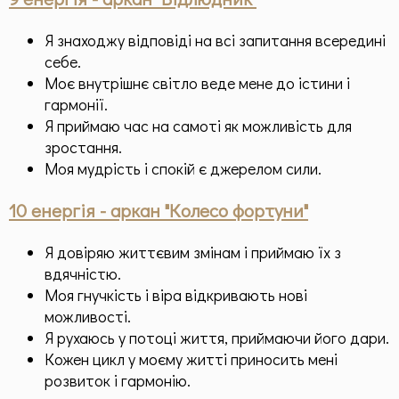
Я знаходжу відповіді на всі запитання всередині
себе.
Моє внутрішнє світло веде мене до істини і
гармонії.
Я приймаю час на самоті як можливість для
зростання.
Моя мудрість і спокій є джерелом сили.
10 енергія - аркан "Колесо фортуни"
Я довіряю життєвим змінам і приймаю їх з
вдячністю.
Моя гнучкість і віра відкривають нові
можливості.
Я рухаюсь у потоці життя, приймаючи його дари.
Кожен цикл у моєму житті приносить мені
розвиток і гармонію.