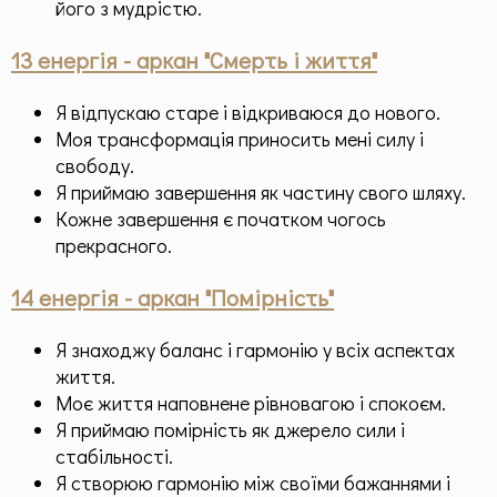
його з мудрістю.
13 енергія - аркан "Смерть і життя"
Я відпускаю старе і відкриваюся до нового.
Моя трансформація приносить мені силу і
свободу.
Я приймаю завершення як частину свого шляху.
Кожне завершення є початком чогось
прекрасного.
14 енергія - аркан "Помірність"
Я знаходжу баланс і гармонію у всіх аспектах
життя.
Моє життя наповнене рівновагою і спокоєм.
Я приймаю помірність як джерело сили і
стабільності.
Я створюю гармонію між своїми бажаннями і