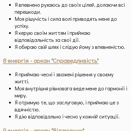
Я впевнено рухаюсь до своїх цілей, долаючи всі
перешкоди.
Моя рішучість і сила волі приводять мене до
успіху.
Я керую своїм життям і приймаю
відповідальність за свої дії.
Я обираю свій шлях і слідую йому з впевненістю.
8 енергія - аркан "Справедливість"
Я приймаю чесні і зважені рішення у своєму
житті.
Моя внутрішня рівновага веде мене до гармонії і
миру.
Я отримую те, що заслуговую, і приймаю це з
вдячністю.
Я дію відповідально і чесно у кожній ситуації.
9 енергія - аркан "Відлюдник"