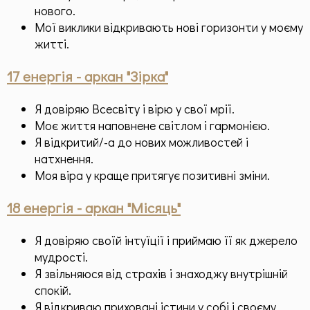
нового.
Мої виклики відкривають нові горизонти у моєму
житті.
17 енергія - аркан "Зірка"
Я довіряю Всесвіту і вірю у свої мрії.
Моє життя наповнене світлом і гармонією.
Я відкритий/-а до нових можливостей і
натхнення.
Моя віра у краще притягує позитивні зміни.
18 енергія - аркан "Місяць"
Я довіряю своїй інтуїції і приймаю її як джерело
мудрості.
Я звільняюся від страхів і знаходжу внутрішній
спокій.
Я відкриваю приховані істини у собі і своєму