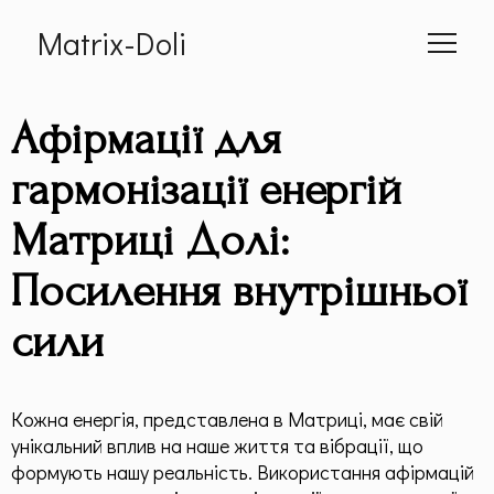
Matrix-Doli
Головна
Афірмації для
Про мене
гармонізації енергій
Матриці Долі:
Cумісність
Посилення внутрішньої
📕 Книга
сили
Статті
Дитяча Матриця
Кожна енергія, представлена в Матриці, має свій
унікальний вплив на наше життя та вібрації, що
Гроші по методу "Матриці Долі"
формують нашу реальність. Використання афірмацій