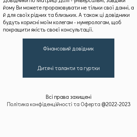
Призначення по методу "Матриці Долі"
йому Ви можете прораховувати не тільки свої данні, а
й для своїх рідних та близьких. А також ці довідники
Матриця, як інструмент
будуть корисні моїм колегам - нумерологам, щоб
Пасивне опрацювання
покращити якість своєї консультації.
Ресурсні статті по Матриці Долі
Фінансовий довідник
Родові програми
Загальна інформація
Дитячі таланти та гуртки
Здоров'я
Додаткові матеріали
Всі права захищені
Політика конфіденційності та Оферта
@2022-2023
Чек-листи
Контакти