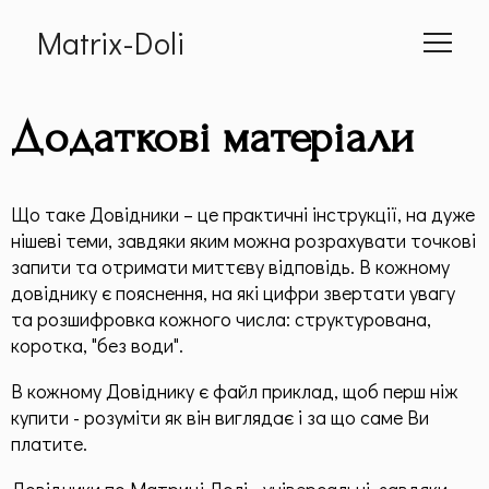
Matrix-Doli
Головна
Додаткові матеріали
Про мене
Що таке Довідники – це практичні інструкції, на дуже
Cумісність
нішеві теми, завдяки яким можна розрахувати точкові
запити та отримати миттєву відповідь. В кожному
довіднику є пояснення, на які цифри звертати увагу
📕 Книга
та розшифровка кожного числа: структурована,
коротка, "без води".
Статті
В кожному Довіднику є файл приклад, щоб перш ніж
Дитяча Матриця
купити - розуміти як він виглядає і за що саме Ви
платите.
Гроші по методу "Матриці Долі"
Довідники по Матриці Долі - універсальні, завдяки