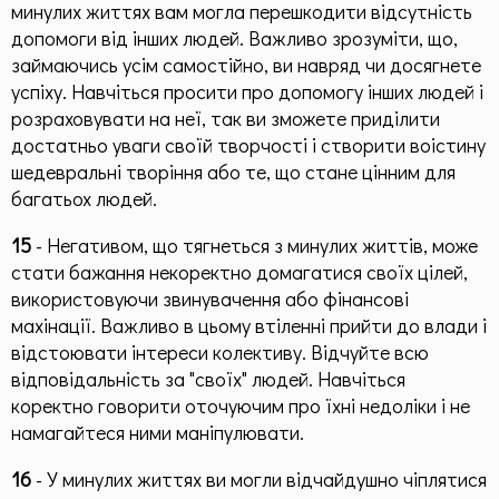
минулих життях вам могла перешкодити відсутність
допомоги від інших людей. Важливо зрозуміти, що,
займаючись усім самостійно, ви навряд чи досягнете
успіху. Навчіться просити про допомогу інших людей і
розраховувати на неї, так ви зможете приділити
достатньо уваги своїй творчості і створити воістину
шедевральні творіння або те, що стане цінним для
багатьох людей.
15
- Негативом, що тягнеться з минулих життів, може
стати бажання некоректно домагатися своїх цілей,
використовуючи звинувачення або фінансові
махінації. Важливо в цьому втіленні прийти до влади і
відстоювати інтереси колективу. Відчуйте всю
відповідальність за "своїх" людей. Навчіться
коректно говорити оточуючим про їхні недоліки і не
намагайтеся ними маніпулювати.
16
- У минулих життях ви могли відчайдушно чіплятися