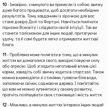
10
- Імовірно, з минулого ви принесли із собою звичку
дуже багато працювати, щоб досягати необхідних
результатів. Тому завданням із зірочкою для вас
стане довіра Долі та Фортуні. Навчіться помічати
підказки Всесвіту і слідувати своїй інтуїції. Так ви
станете талісманом для інших людей, притягуючи
удачу, та й самі будете легко отримувати життєві
блага.
11
- Проблема може полягати в тому, що в минулих
життях ви домагалися свого, використовуючи силу
або агресію. Щоб згладити негативний вплив цієї
карми, заведіть собі звичку ходити в спортзал. Також
можна взаємодіяти зі стихіями, гуляючи біля води,
запалюючи свічки, саджаючи дерева. І пам'ятайте,
що вам не можна зупинятися у своєму розвитку,
прагніть поліпшувати своє становище і якість життя.
12
- Можливо, в минулих життях інтереси інших людей