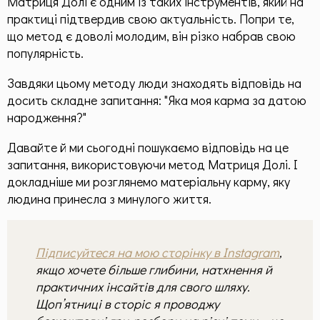
Матриця Долі є одним із таких інструментів, який на
Призначення по методу "Матриці Долі"
практиці підтвердив свою актуальність. Попри те,
Матриця, як інструмент
що метод є доволі молодим, він різко набрав свою
популярність.
Пасивне опрацювання
Завдяки цьому методу люди знаходять відповідь на
Ресурсні статті по Матриці Долі
досить складне запитання: "Яка моя карма за датою
народження?"
Родові програми
Загальна інформація
Давайте й ми сьогодні пошукаємо відповідь на це
запитання, використовуючи метод Матриця Долі. І
Здоров'я
докладніше ми розглянемо матеріальну карму, яку
людина принесла з минулого життя.
Додаткові матеріали
Чек-листи
Підписуйтеся на мою сторінку в Instagram
,
якщо хочете більше глибини, натхнення й
практичних інсайтів для свого шляху.
Контакти
Щоп’ятниці в сторіс я проводжу