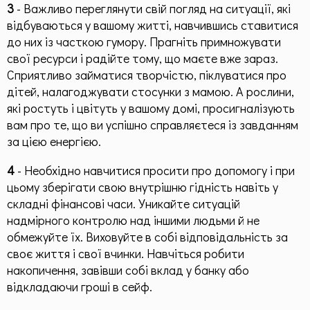
3
- Важливо переглянути свій погляд на ситуації, які
відбуваються у вашому житті, навчившись ставитися
до них із часткою гумору. Прагніть примножувати
свої ресурси і радійте тому, що маєте вже зараз.
Сприятливо займатися творчістю, піклуватися про
дітей, налагоджувати стосунки з мамою. А рослини,
які ростуть і цвітуть у вашому домі, просигналізують
вам про те, що ви успішно справляєтеся із завданням
за цією енергією.
4
- Необхідно навчитися просити про допомогу і при
цьому зберігати свою внутрішню гідність навіть у
складні фінансові часи. Уникайте ситуацій
надмірного контролю над іншими людьми й не
обмежуйте їх. Виховуйте в собі відповідальність за
своє життя і свої вчинки. Навчіться робити
накопичення, завівши собі вклад у банку або
відкладаючи гроші в сейф.