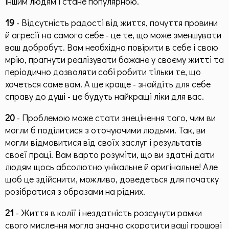
іншим людям і стане популярною.
19
- Відсутність радості від життя, почуття провини
й агресії на самого себе - це те, що може зменшувати
ваш добробут. Вам необхідно повірити в себе і свою
мрію, прагнути реалізувати бажане у своєму житті та
періодично дозволяти собі робити тільки те, що
хочеться саме вам. А ще краще - знайдіть для себе
справу до душі - це будуть найкращі ліки для вас.
20
- Проблемою може стати знецінення того, чим ви
могли б поділитися з оточуючими людьми. Так, ви
могли відмовитися від своїх заслуг і результатів
своєї праці. Вам варто розуміти, що ви здатні дати
людям щось абсолютно унікальне й оригінальне! Але
щоб це здійснити, можливо, доведеться для початку
розібратися з образами на рідних.
21
- Життя в колії і нездатність розсунути рамки
свого мислення могла значно скоротити ваші грошові