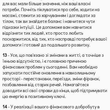
для вас мали більше значення, ніж ваші власні
потреби. Почніть піклуватися про себе, ходити на
масажі, стежити за харчуванням і доглядати за
тілом, так ви знайдете баланс і навчитеся чути
підказки інтуїції. Це допоможе вам навчитися
відрізняти тих людей, хто просто любить
поскаржитися, від тих, хто насправді потребує вашої
допомоги і готовий до подальшого розвитку.
13
- Усе, що пов'язано зі змінами в житті, а точніше з
їхньою відсутністю, і є головною причиною
фінансових проблем у сьогоденні. Вам необхідно
запускати постійне оновлення в навколишньому
просторі - перестановки, переїзди, зміни фіранок,
позбавлення від старих речей. Намагайтеся
доводити всі свої справи до кінця, щоб підтримувати
цю енергію в позитивному ключі.
14
- У реалізації вашого фінансового добробуту в