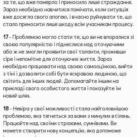
за те, що вже померло і приносило лише страждання.
Зараз необхідно навчитися помічати, коли ситуація
вже досягла свого апогею, і вчасно руйнувати те, що
стало приносити лише шкоду всім учасникам процесу.
17
- Проблемою могло стати те, що ви не впоралися зі
своєю популярністю і піднеслися над оточуючими
або ж не змогли проявити свої таланти, проживши
сіре і непомітне для оточуючих життя. Зараз
необхідно працювати над своєю самооцінкою, вийти
з тіні і дозволити собі бути яскравою людиною, що
світить для інших людей. Допомагайте іншим на
прикладі свого особистого життя і показуйте їм
новий шлях.
18
- Невіра у свої можливості стала найголовнішою
проблемою, яка тягнеться за вами з минулих втілень.
Працюйте над своїми страхами, сумнівами. Ви
можете створити нову концепцію, яка допоможе