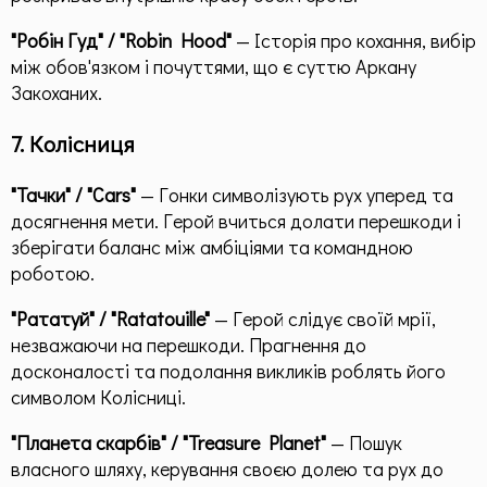
"Робін Гуд" / "Robin Hood"
— Історія про кохання, вибір
між обов'язком і почуттями, що є суттю Аркану
Закоханих.
7. Колісниця
"Тачки" / "Cars"
— Гонки символізують рух уперед та
досягнення мети. Герой вчиться долати перешкоди і
зберігати баланс між амбіціями та командною
роботою.
"Рататуй" / "Ratatouille"
— Герой слідує своїй мрії,
незважаючи на перешкоди. Прагнення до
досконалості та подолання викликів роблять його
символом Колісниці.
"Планета скарбів" / "Treasure Planet"
— Пошук
власного шляху, керування своєю долею та рух до