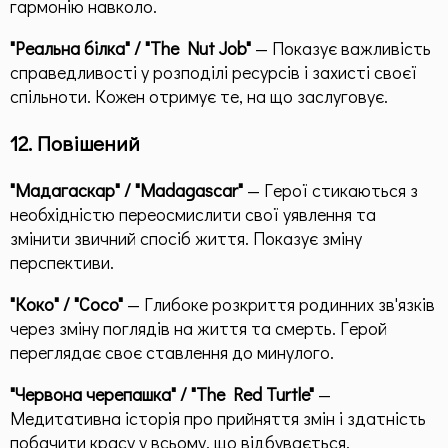
гармонію навколо.
"Реальна білка" / "The Nut Job"
— Показує важливість
справедливості у розподілі ресурсів і захисті своєї
спільноти. Кожен отримує те, на що заслуговує.
12. Повішений
"Мадагаскар" / "Madagascar"
— Герої стикаються з
необхідністю переосмислити свої уявлення та
змінити звичний спосіб життя. Показує зміну
перспективи.
"Коко" / "Coco"
— Глибоке розкриття родинних зв'язків
через зміну поглядів на життя та смерть. Герой
переглядає своє ставлення до минулого.
"Червона черепашка" / "The Red Turtle"
—
Медитативна історія про прийняття змін і здатність
побачити красу у всьому, що відбувається.