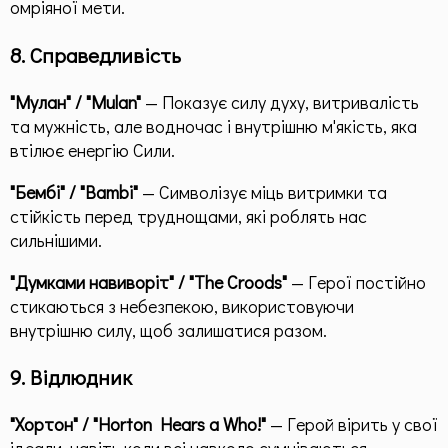
омріяної мети.
8. Справедливість
"Мулан" / "Mulan"
— Показує силу духу, витривалість
та мужність, але водночас і внутрішню м'якість, яка
втілює енергію Сили.
"Бембі" / "Bambi"
— Символізує міць витримки та
стійкість перед труднощами, які роблять нас
сильнішими.
"Думками навиворіт" / "The Croods"
— Герої постійно
стикаються з небезпекою, використовуючи
внутрішню силу, щоб залишатися разом.
9. Відлюдник
"Хортон" / "Horton Hears a Who!"
— Герой вірить у свої
ідеали, навіть коли всі навколо сумніваються.