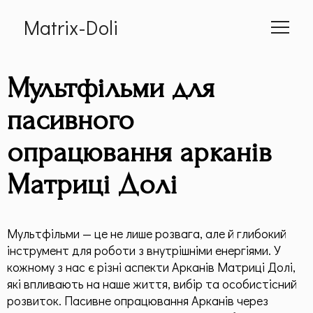
Matrix-Doli
Головна
Мультфільми для
Про мене
пасивного
опрацювання арканів
Cумісність
Матриці Долі
📕 Книга
Статті
Мультфільми — це не лише розвага, але й глибокий
інструмент для роботи з внутрішніми енергіями. У
Дитяча Матриця
кожному з нас є різні аспекти Арканів Матриці Долі,
які впливають на наше життя, вибір та особистісний
Гроші по методу "Матриці Долі"
розвиток. Пасивне опрацювання Арканів через