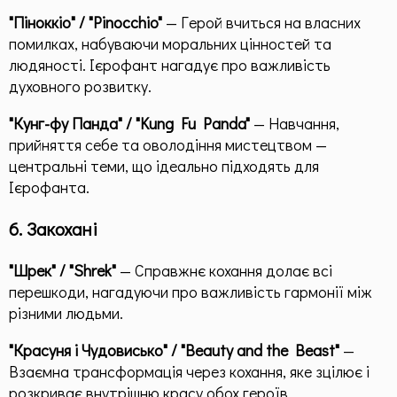
"Піноккіо" / "Pinocchio"
— Герой вчиться на власних
помилках, набуваючи моральних цінностей та
людяності. Ієрофант нагадує про важливість
духовного розвитку.
"Кунг-фу Панда" / "Kung Fu Panda"
— Навчання,
прийняття себе та оволодіння мистецтвом —
центральні теми, що ідеально підходять для
Ієрофанта.
6. Закохані
"Шрек" / "Shrek"
— Справжнє кохання долає всі
перешкоди, нагадуючи про важливість гармонії між
різними людьми.
"Красуня і Чудовисько" / "Beauty and the Beast"
—
Взаємна трансформація через кохання, яке зцілює і
розкриває внутрішню красу обох героїв.