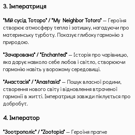
3. Імператриця
"Мій сусід Тоторо" / "My Neighbor Totoro"
— Героїня
створює атмосферу тепла і затишку, нагадуючи про
материнську турботу. Показує глибоку гармонію з
природою.
"Зачарована" / "Enchanted"
— Історія про чарівницю,
яка дарує навколо себе любов і світло, створюючи
гармонію навіть у ворожому середовищі.
"Анастасія" / "Anastasia"
— Пошук власної родини,
створення нового світу і відновлення втраченої
гармонії в житті. Імператриця завжди піклується про
добробут.
4. Імператор
"Зоотрополіс" / "Zootopia"
— Героїня прагне