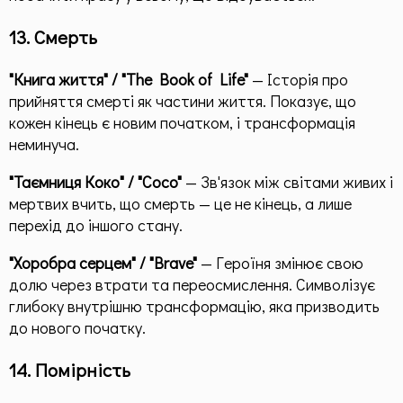
13. Смерть
"Книга життя" / "The Book of Life"
— Історія про
прийняття смерті як частини життя. Показує, що
кожен кінець є новим початком, і трансформація
неминуча.
"Таємниця Коко" / "Coco"
— Зв'язок між світами живих і
мертвих вчить, що смерть — це не кінець, а лише
перехід до іншого стану.
"Хоробра серцем" / "Brave"
— Героїня змінює свою
долю через втрати та переосмислення. Символізує
глибоку внутрішню трансформацію, яка призводить
до нового початку.
14. Помірність