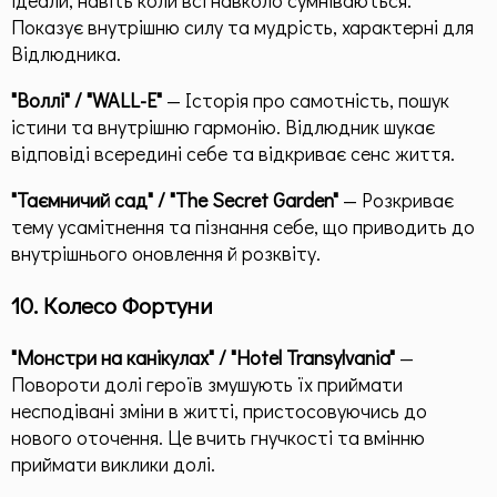
Показує внутрішню силу та мудрість, характерні для
Відлюдника.
"Воллі" / "WALL-E"
— Історія про самотність, пошук
істини та внутрішню гармонію. Відлюдник шукає
відповіді всередині себе та відкриває сенс життя.
"Таємничий сад" / "The Secret Garden"
— Розкриває
тему усамітнення та пізнання себе, що приводить до
внутрішнього оновлення й розквіту.
10. Колесо Фортуни
"Монстри на канікулах" / "Hotel Transylvania"
—
Повороти долі героїв змушують їх приймати
несподівані зміни в житті, пристосовуючись до
нового оточення. Це вчить гнучкості та вмінню
приймати виклики долі.