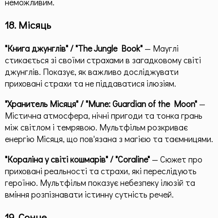
неможливим.
18. Місяць
"Книга джунглів" / "The Jungle Book"
— Мауглі
стикається зі своїми страхами в загадковому світі
джунглів. Показує, як важливо досліджувати
приховані страхи та не піддаватися ілюзіям.
"Хранитель Місяця" / "Mune: Guardian of the Moon"
—
Містична атмосфера, нічні пригоди та тонка грань
між світлом і темрявою. Мультфільм розкриває
енергію Місяця, що пов'язана з магією та таємницями.
"Кораліна у світі кошмарів" / "Coraline"
— Сюжет про
приховані реальності та страхи, які переслідують
героїню. Мультфільм показує небезпеку ілюзій та
вміння розпізнавати істинну сутність речей.
19. Сонце