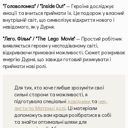
"Головоломка" / "Inside Out"
— Героїня досліджує
емоції та вчиться приймати їх. Це подорож у власний
внутрішній світ, що символізує відкриття нового і
невідомого, як у Дурня.
"Лего. Фільм" / "The Lego Movie"
— Простий робітник
виявляється героєм у несподіваному світі,
відкриваючи приховані можливості. Сюжет розкриває
енергію Дурня, що завжди готовий ризикувати і
приймати нові ролі.
Для тих, хто хоче глибше зрозуміти свої
сильні сторони та можливості, я
підготувала спеціальні
довідники
та
чек-
листи по Матриці долі
. Ці матеріали
допоможуть вам краще розібратися в собі
та знайти оптимальні шляхи для