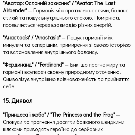
"Аватар: Останній захисник" / "Avatar: The Last
Airbender"
— Гармонія між протилежностями, баланс
стихій та пошук внутрішнього спокою. Помірність
проявляється через взаємодію різних енергій.
"Анастасія" / "Anastasia"
— Пошук гармонії між
минулим та теперішнім, примирення зі своєю історією
та встановлення внутрішнього балансу.
"Фердинанд" / "Ferdinand"
— Бик, що прагне миру та
гармонії всупереч своєму природному оточенню.
Символізує внутрішню врівноваженість та прийняття
себе.
15. Диявол
"Принцеса і жаба" / "The Princess and the Frog"
—
Спокуси та прагнення досягти бажаного швидкими
шляхами приводять героїню до серйозних