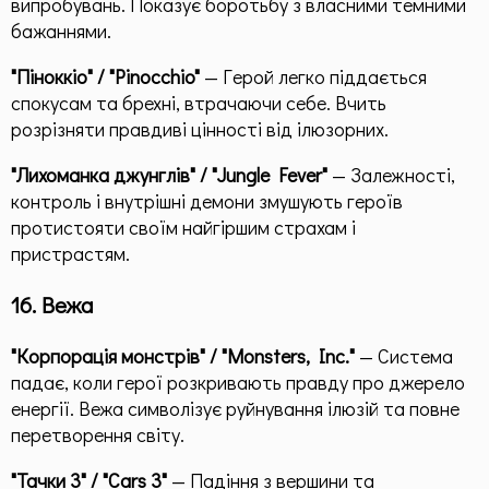
випробувань. Показує боротьбу з власними темними
бажаннями.
"Піноккіо" / "Pinocchio"
— Герой легко піддається
спокусам та брехні, втрачаючи себе. Вчить
розрізняти правдиві цінності від ілюзорних.
"Лихоманка джунглів" / "Jungle Fever"
— Залежності,
контроль і внутрішні демони змушують героїв
протистояти своїм найгіршим страхам і
пристрастям.
16. Вежа
"Корпорація монстрів" / "Monsters, Inc."
— Система
падає, коли герої розкривають правду про джерело
енергії. Вежа символізує руйнування ілюзій та повне
перетворення світу.
"Тачки 3" / "Cars 3"
— Падіння з вершини та