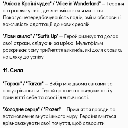
"Аліса в Країні чудес" / "Alice in Wonderland"
— Героїня
потрапляє у світ, де все змінюється миттєво.
Показує непередбачуваність подій, зміни обставин і
важливість адаптації до нових реалій.
"Лови хвилю" / "Surf's Up"
— Герой ризикує та долає
свої страхи, слідуючи за мрією. Мультфільм
розкриває тему прийняття викликів, які доля ставить
на шляху до успіху.
11. Сила
"Тарзан" / "Tarzan"
— Вибір між двома світами та
пошук рівноваги. Герой прагне справедливості у
прийнятті себе та своєї ідентичності.
"Холодне серце" / "Frozen"
— Прийняття правди та
встановлення внутрішнього миру. Героїня вчиться
врівноважувати свої почуття, щоб створити