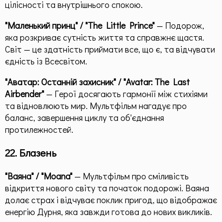
цілісності та внутрішнього спокою.
"Маленький принц" / "The Little Prince"
— Подорож,
яка розкриває сутність життя та справжнє щастя.
Світ — це здатність приймати все, що є, та відчувати
єдність із Всесвітом.
"Аватар: Останній захисник" / "Avatar: The Last
Airbender"
— Герої досягають гармонії між стихіями
та відновлюють мир. Мультфільм нагадує про
баланс, завершення циклу та об'єднання
протилежностей.
22. Блазень
"Ваяна" / "Moana"
— Мультфільм про сміливість
відкриття нового світу та початок подорожі. Ваяна
долає страх і відчуває поклик пригод, що відображає
енергію Дурня, яка завжди готова до нових викликів.