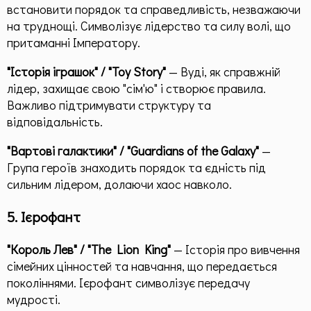
встановити порядок та справедливість, незважаючи
на труднощі. Символізує лідерство та силу волі, що
притаманні Імператору.
"Історія іграшок" / "Toy Story"
— Вуді, як справжній
лідер, захищає свою "сім'ю" і створює правила.
Важливо підтримувати структуру та
відповідальність.
"Вартові галактики" / "Guardians of the Galaxy"
—
Група героїв знаходить порядок та єдність під
сильним лідером, долаючи хаос навколо.
5. Ієрофант
"Король Лев" / "The Lion King"
— Історія про вивчення
сімейних цінностей та навчання, що передається
поколіннями. Ієрофант символізує передачу
мудрості.