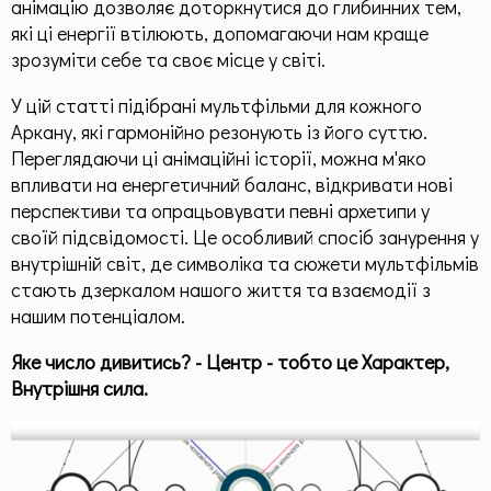
анімацію дозволяє доторкнутися до глибинних тем,
Призначення по методу "Матриці Долі"
які ці енергії втілюють, допомагаючи нам краще
Матриця, як інструмент
зрозуміти себе та своє місце у світі.
Пасивне опрацювання
У цій статті підібрані мультфільми для кожного
Аркану, які гармонійно резонують із його суттю.
Ресурсні статті по Матриці Долі
Переглядаючи ці анімаційні історії, можна м'яко
Родові програми
впливати на енергетичний баланс, відкривати нові
перспективи та опрацьовувати певні архетипи у
Загальна інформація
своїй підсвідомості. Це особливий спосіб занурення у
внутрішній світ, де символіка та сюжети мультфільмів
Здоров'я
стають дзеркалом нашого життя та взаємодії з
нашим потенціалом.
Додаткові матеріали
Яке число дивитись? - Центр - тобто це Характер,
Чек-листи
Внутрішня сила.
Контакти