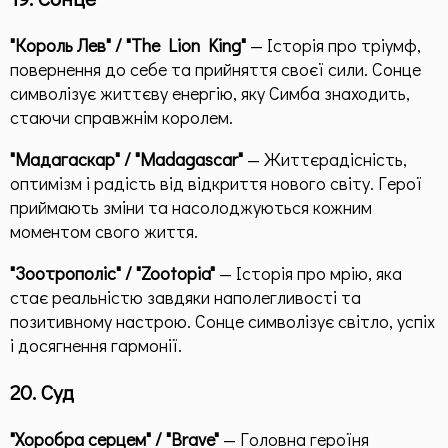
"Король Лев" / "The Lion King"
— Історія про тріумф,
повернення до себе та прийняття своєї сили. Сонце
символізує життєву енергію, яку Симба знаходить,
стаючи справжнім королем.
"Мадагаскар" / "Madagascar"
— Життєрадісність,
оптимізм і радість від відкриття нового світу. Герої
приймають зміни та насолоджуються кожним
моментом свого життя.
"Зоотрополіс" / "Zootopia"
— Історія про мрію, яка
стає реальністю завдяки наполегливості та
позитивному настрою. Сонце символізує світло, успіх
і досягнення гармонії.
20. Суд
"Хоробра серцем" / "Brave"
— Головна героїня