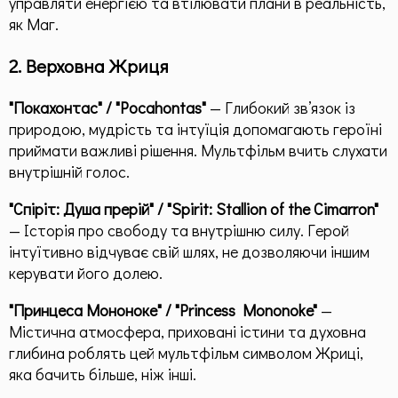
управляти енергією та втілювати плани в реальність,
як Маг.
2. Верховна Жриця
"Покахонтас" / "Pocahontas"
— Глибокий зв’язок із
природою, мудрість та інтуїція допомагають героїні
приймати важливі рішення. Мультфільм вчить слухати
внутрішній голос.
"Спіріт: Душа прерій" / "Spirit: Stallion of the Cimarron"
— Історія про свободу та внутрішню силу. Герой
інтуїтивно відчуває свій шлях, не дозволяючи іншим
керувати його долею.
"Принцеса Мононоке" / "Princess Mononoke"
—
Містична атмосфера, приховані істини та духовна
глибина роблять цей мультфільм символом Жриці,
яка бачить більше, ніж інші.