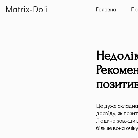
Matrix-Doli
Головна
Пр
Недолік
Рекомен
позити
Це дуже складна 
досвіду, як позит
Людина завжди шу
більше вона очік