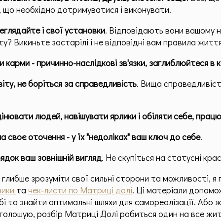
е, що необхідно дотримуватися і виконувати.
еглядайте і свої установки
. Відповідають вони вашому 
ту? Викиньте застарілі і не відповідні вам правила життя
 карми - причинно-наслідкові зв'язки, заглиблюйтеся в 
іту, не боріться за справедливість
. Вища справедливіс
інювати людей, навішувати ярлики і обіляти себе, прац
на своє оточення - у їх "недоліках" ваш ключ до себе
.
ядок ваш зовнішній вигляд
. Не скупіться на статусні крас
е глибше зрозуміти свої сильні сторони та можливості, я
ники
та
чек-листи по Матриці долі
. Ці матеріали допом
бі та знайти оптимальні шляхи для самореалізації. Або 
аголошую, розбір Матриці Долі робиться один на все жи