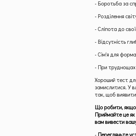
- Боротьба за сп
- Розділення світ
- Сліпота до сво
- Відсутність гли
- Сім'я для форм
- При труднощах 
Хороший тест для
замислитися. У в
так, щоб виявити
Що робити, якщо 
Приймайте це як 
вам вивести вашу
-
Перегляньте уст