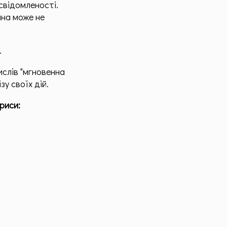
усвідомленості.
ина може не
.
ислів "мгновенна
у своїх дій.
риси: