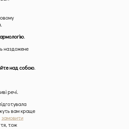
новому
.
кармологію
.
ть наздожене
юйте над собою
.
иві речі.
 підготувала
ожуть вам краще
ж
замовити
ття, тож