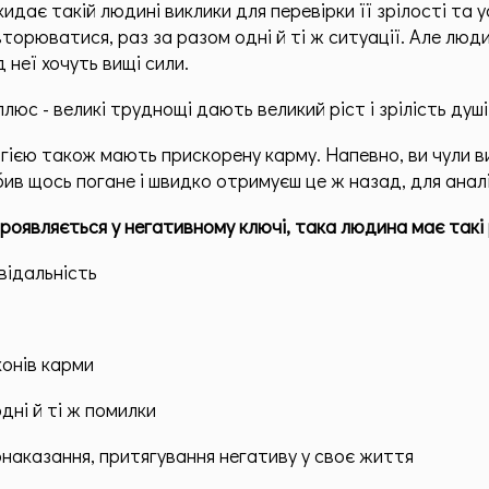
идає такій людині виклики для перевірки її зрілості та 
торюватися, раз за разом одні й ті ж ситуації. Але люд
д неї хочуть вищі сили.
люс - великі труднощі дають великий ріст і зрілість душі
гією також мають прискорену карму. Напевно, ви чули в
бив щось погане і швидко отримуєш це ж назад, для аналіз
проявляється у негативному ключі, така людина має такі 
відальність
конів карми
дні й ті ж помилки
наказання, притягування негативу у своє життя