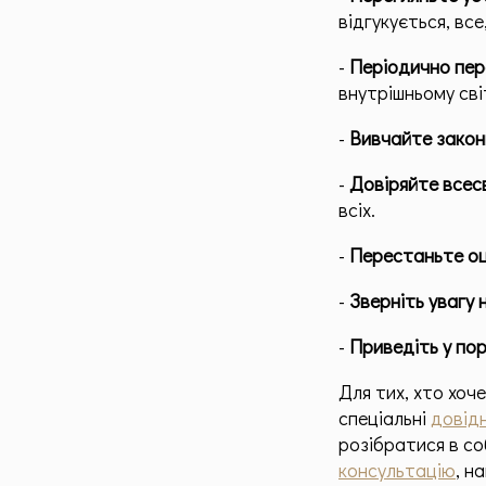
відгукується, вс
-
Періодично пер
внутрішньому сві
-
Вивчайте закони
-
Довіряйте всесв
всіх.
-
Перестаньте оц
-
Зверніть увагу 
-
Приведіть у пор
Для тих, хто хоч
спеціальні
довід
розібратися в со
консультацію
, н