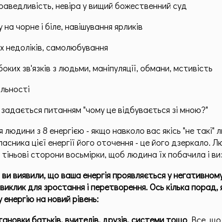
раведливість, невіра у вищий божественний суд
у на чорне і біле, навішування ярликів
їх недоліків, самолюбування
боких зв'язків з людьми, маніпуляції, обмани, мстивість
альності
задається питанням "чому це відбувається зі мною?"
 людини з 8 енергією - якщо навколо вас якісь "не такі" 
ласника цієї енергії його оточення - це його дзеркало. 
 тіньові сторони восьмірки, щоб людина їх побачила і ви
ви виявили, що ваша енергія проявляється у негативном
виклик для зростання і перетворення. Ось кілька порад,
 енергію на новий рівень:
ановки батьків, вчителів, друзів, системи тощо
. Все, щ