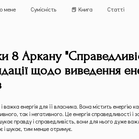
о мене
Cумісність
📕 Книга
Статті
и 8 Аркану "Справедливіс
дації щодо виведення ене
в
і важка енергія для її власника. Вона містить енергію к
ивного, так і негативного. Це енергія справедливості і з
кає правду і справедливість, вони для нього дуже важл
ує і шукає, тим менше отримує.