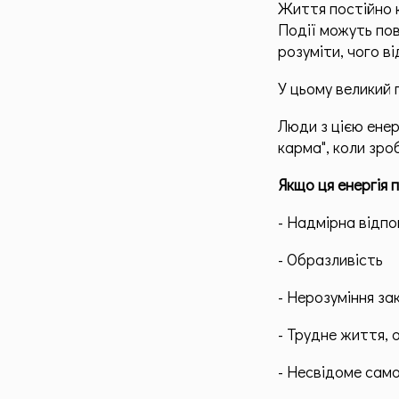
Життя постійно к
Події можуть пов
розуміти, чого ві
У цьому великий п
Люди з цією енер
карма", коли зро
Якщо ця енергія 
- Надмірна відпо
- Образливість
- Нерозуміння за
- Трудне життя, о
- Несвідоме само