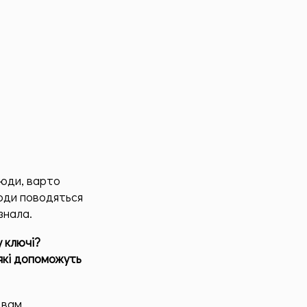
люди, варто
Люди поводяться
знала.
у ключі?
 які допоможуть
о вам