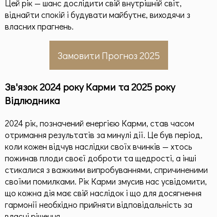
Цей рік — шанс дослідити свій внутрішній світ,
Призначення по методу "Матриці Долі"
віднайти спокій і будувати майбутнє, виходячи з
Матриця, як інструмент
власних прагнень.
Пасивне опрацювання
Замовити Прогноз 2025
Ресурсні статті по Матриці Долі
Родові програми
Зв'язок 2024 року Карми та 2025 року
Загальна інформація
Відлюдника
Здоров'я
2024 рік, позначений енергією Карми, став часом
отримання результатів за минулі дії. Це був період,
Додаткові матеріали
коли кожен відчув наслідки своїх вчинків — хтось
пожинав плоди своєї доброти та щедрості, а інші
стикалися з важкими випробуваннями, спричиненими
Чек-листи
своїми помилками. Рік Карми змусив нас усвідомити,
що кожна дія має свій наслідок і що для досягнення
Контакти
гармонії необхідно прийняти відповідальність за
власні рішення.