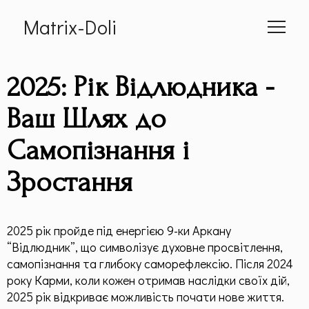
Matrix-Doli
Головна
2025: Рік Відлюдника -
Про мене
Ваш Шлях до
Самопізнання і
Cумісність
Зростання
📕 Книга
Статті
2025 рік пройде під енергією 9-ки Аркану
“Відлюдник”, що символізує духовне просвітлення,
Дитяча Матриця
самопізнання та глибоку саморефлексію. Після 2024
року Карми, коли кожен отримав наслідки своїх дій,
Гроші по методу "Матриці Долі"
2025 рік відкриває можливість почати нове життя.