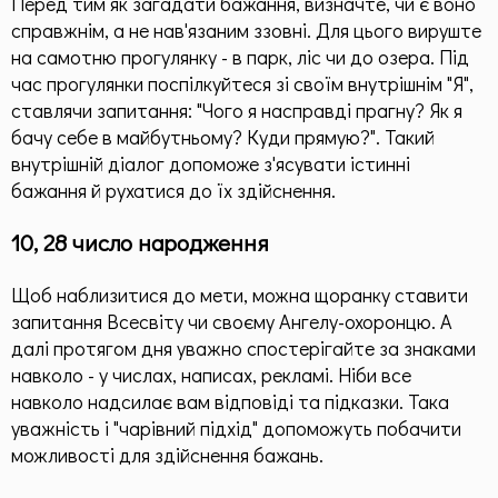
Перед тим як загадати бажання, визначте, чи є воно
справжнім, а не нав'язаним ззовні. Для цього вируште
на самотню прогулянку - в парк, ліс чи до озера. Під
час прогулянки поспілкуйтеся зі своїм внутрішнім "Я",
ставлячи запитання: "Чого я насправді прагну? Як я
бачу себе в майбутньому? Куди прямую?". Такий
внутрішній діалог допоможе з'ясувати істинні
бажання й рухатися до їх здійснення.
10, 28 число народження
Щоб наблизитися до мети, можна щоранку ставити
запитання Всесвіту чи своєму Ангелу-охоронцю. А
далі протягом дня уважно спостерігайте за знаками
навколо - у числах, написах, рекламі. Ніби все
навколо надсилає вам відповіді та підказки. Така
уважність і "чарівний підхід" допоможуть побачити
можливості для здійснення бажань.