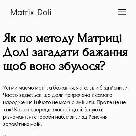
Matrix-Doli
Головна
Як по методу Матриці
Про мене
Долі загадати бажання
щоб воно збулося?
Cумісність
📕 Книга
Усі ми маємо мрії та бажання, які хотіли б здійснити.
Часто здається, що доля приречена з самого
Статті
народження і нічого не можна змінити. Проте це не
так! Кожен творець власної долі. Існують
Дитяча Матриця
різноманітні способи наблизити здійснення
заповітних мрій.
Гроші по методу "Матриці Долі"