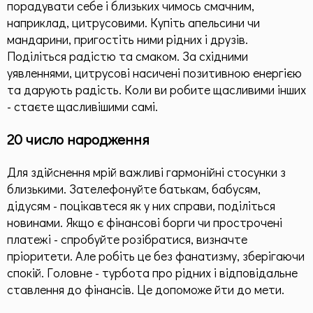
порадувати себе і близьких чимось смачним,
наприклад, цитрусовими. Купіть апельсини чи
мандарини, пригостіть ними рідних і друзів.
Поділіться радістю та смаком. За східними
уявленнями, цитрусові насичені позитивною енергією
та дарують радість. Коли ви робите щасливими інших
- стаєте щасливішими самі.
20 число народження
Для здійснення мрій важливі гармонійні стосунки з
близькими. Зателефонуйте батькам, бабусям,
дідусям - поцікавтеся як у них справи, поділіться
новинами. Якщо є фінансові борги чи прострочені
платежі - спробуйте розібратися, визначте
пріоритети. Але робіть це без фанатизму, зберігаючи
спокій. Головне - турбота про рідних і відповідальне
ставлення до фінансів. Це допоможе йти до мети.