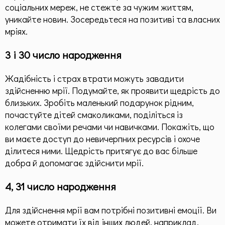
соціальних мереж, не стежте за чужим життям,
уникайте новин. Зосередьтеся на позитиві та власних
мріях.
3 і 30 число народження
Жадібність і страх втрати можуть завадити
здійсненню мрії. Подумайте, як проявити щедрість до
близьких. Зробіть маленький подарунок рідним,
почастуйте дітей смаколиками, поділіться із
колегами своїми речами чи навичками. Покажіть, що
ви маєте доступ до невичерпних ресурсів і охоче
ділитеся ними. Щедрість притягує до вас більше
добра й допомагає здійснити мрії.
4, 31 число народження
Для здійснення мрії вам потрібні позитивні емоції. Ви
можете отримати їх від інших людей, наприклад,