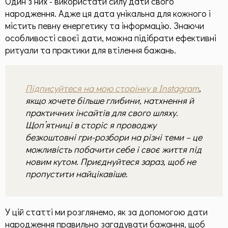
Один з них - використати силу дати свого
Призначення по методу "Матриці Долі"
народження. Адже ця дата унікальна для кожного і
Матриця, як інструмент
містить певну енергетику та інформацію. Знаючи
особливості своєї дати, можна підібрати ефективні
Пасивне опрацювання
ритуали та практики для втілення бажань.
Ресурсні статті по Матриці Долі
Родові програми
Підписуйтеся на мою сторінку в Instagram
,
якщо хочете більше глибини, натхнення й
Загальна інформація
практичних інсайтів для свого шляху.
Здоров'я
Щоп’ятниці в сторіс я проводжу
безкоштовні гри-розбори на різні теми – це
можливість побачити себе і своє життя під
Додаткові матеріали
новим кутом. Приєднуйтеся зараз, щоб не
пропустити найцікавіше.
Чек-листи
Контакти
У цій статті ми розглянемо, як за допомогою дати
народження правильно загадувати бажання, щоб