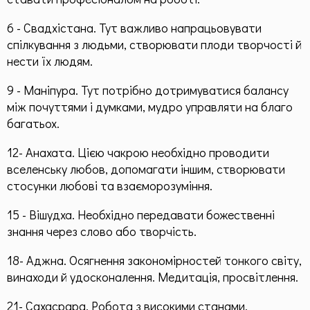
6 - Свадхістана. Тут важливо напрацьовувати
спілкування з людьми, створювати плоди творчості й
нести їх людям.
9 - Маніпура. Тут потрібно дотримуватися балансу
між почуттями і думками, мудро управляти на благо
багатьох.
12- Анахата. Цією чакрою необхідно проводити
вселенську любов, допомагати іншим, створювати
стосунки любові та взаєморозуміння.
15 - Вішудха. Необхідно передавати божественні
знання через слово або творчість.
18- Аджна. Осягнення закономірностей тонкого світу,
винаходи й удосконалення. Медитація, просвітлення.
21- Сахасрара. Робота з високими станами,