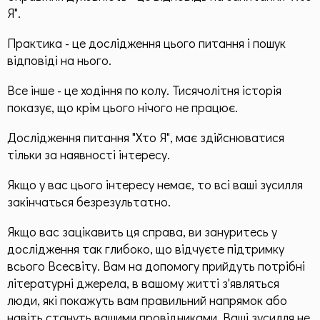
Призначення по методу "Матриці Долі"
Я".
Матриця, як інструмент
Практика - це дослідження цього питання і пошук
відповіді на нього.
Пасивне опрацювання
Все інше - це ходіння по колу. Тисячолітня історія
Ресурсні статті по Матриці Долі
показує, що крім цього нічого не працює.
Родові програми
Дослідження питання "Хто Я", має здійснюватися
Загальна інформація
тільки за наявності інтересу.
Здоров'я
Якщо у вас цього інтересу немає, то всі ваші зусилля
закінчаться безрезультатно.
Додаткові матеріали
Якщо вас зацікавить ця справа, ви зануритесь у
дослідження так глибоко, що відчуєте підтримку
Чек-листи
всього Всесвіту. Вам на допомогу прийдуть потрібні
літературні джерела, в вашому житті з'являться
Контакти
люди, які покажуть вам правильний напрямок або
навіть стануть вашими провідниками. Ваші зусилля не