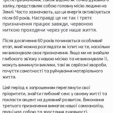
заліку, представляє собою головну місію людини на
Землі. Часто зазначають, що ця енергія активізується
після 60 років.
Насправді це не так і третє
призначення працює завжди, червоною
ниткою проходячи через усе наше життя.
Після досягнення 60 років починається особливий
етап, який можна розглядати як іспит на те, наскільки
ми виконували своє призначення. Якщо ми не знайшли
глибокого зв'язку з нашою місією та не виконували її,
можуть виникнути виклики, такі як серйозні хвороби,
почуття самотності та руйнування матеріального
життя.
Цей період є запрошенням переглянути свої
пріоритети, знайти глибокий сенс у своєму житті та
покласти акцент на духовний розвиток. Виконання
третього призначення вимагає нашої самоаналізу,
праці над собою та зростання духовності.