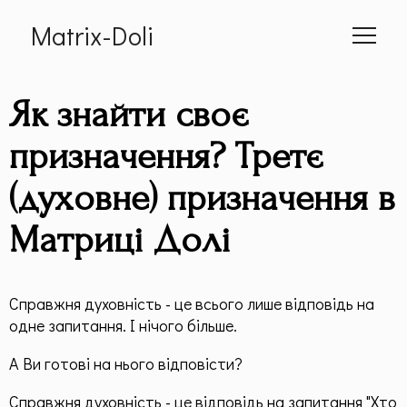
Matrix-Doli
Головна
Як знайти своє
Про мене
призначення? Третє
(духовне) призначення в
Cумісність
Матриці Долі
📕 Книга
Статті
Справжня духовність - це всього лише відповідь на
одне запитання. І нічого більше.
Дитяча Матриця
А Ви готові на нього відповісти?
Гроші по методу "Матриці Долі"
Справжня духовність - це відповідь на запитання "Хто