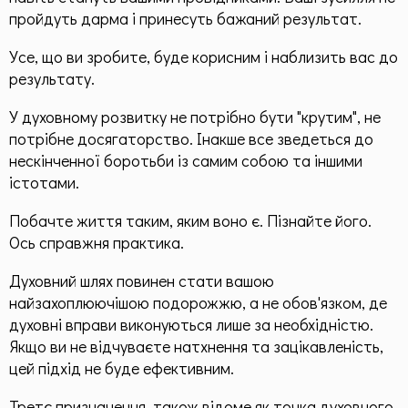
пройдуть дарма і принесуть бажаний результат.
Усе, що ви зробите, буде корисним і наблизить вас до
результату.
У духовному розвитку не потрібно бути "крутим", не
потрібне досягаторство. Інакше все зведеться до
нескінченної боротьби із самим собою та іншими
істотами.
Побачте життя таким, яким воно є. Пізнайте його.
Ось справжня практика.
Духовний шлях повинен стати вашою
найзахоплюючішою подорожжю, а не обов'язком, де
духовні вправи виконуються лише за необхідністю.
Якщо ви не відчуваєте натхнення та зацікавленість,
цей підхід не буде ефективним.
Третє призначення, також відоме як точка духовного